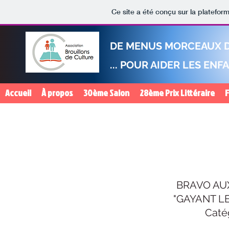
Ce site a été conçu sur la platefor
DE MENUS MORCEAUX DE
... POUR AIDER LES EN
Accueil
À propos
30ème Salon
28ème Prix Littéraire
BRAVO AU
"GAYANT L
Caté