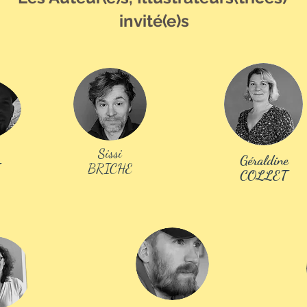
invité(e)s
Consulter la brochure 2020
Sissi
Géraldine
BRICHE
COLLET
Vous 
partic
ani
ou visi