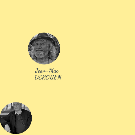
Jean-Mac
DEROUEN
souhaitez
iper à une
mation
ter le Salon