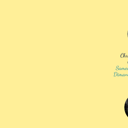
Chr
Same
Diman