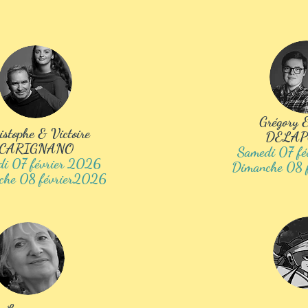
Grégory &
istophe & Victoire
DELAP
CARIGNANO
Samedi 07 f
di 07 février 2026
Dimanche 08 
che 08 février2026