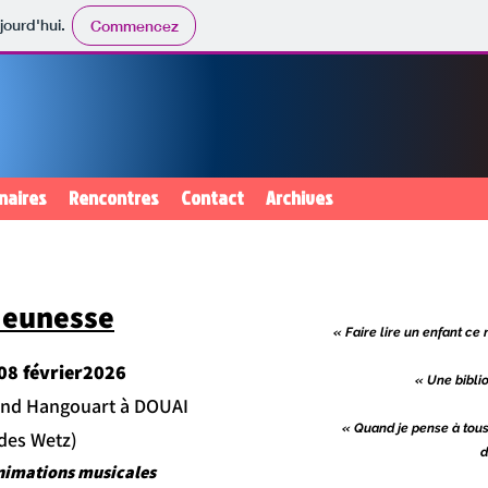
jourd'hui.
Commencez
naires
Rencontres
Contact
Archives
Jeunesse
« Faire lire un enfant ce 
08 février2026
« Une bibli
rand Hangouart à DOUAI
« Quand je pense à tous l
 des Wetz)
d
nimations musicales