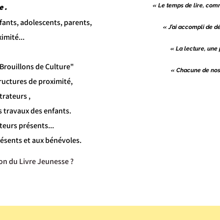
e .
« Le temps de lire, comm
fants, adolescents, parents,
« J’ai accompli de 
imité...
« La lecture, une
"Brouillons de Culture"
« Chacune de nos 
tructures de proximité,
trateurs ,
s travaux des enfants.
teurs présents...
résents et aux bénévoles.
on du Livre Jeunesse ?