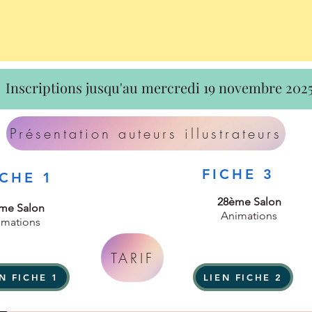
Inscriptions jusqu'au mercredi 19 novembre 202
Présentation auteurs illustrateurs
FICHE 3
ICHE 1
28ème Salon
me Salon
Animations
imations
TARIF
N FICHE 1
LIEN FICHE 2