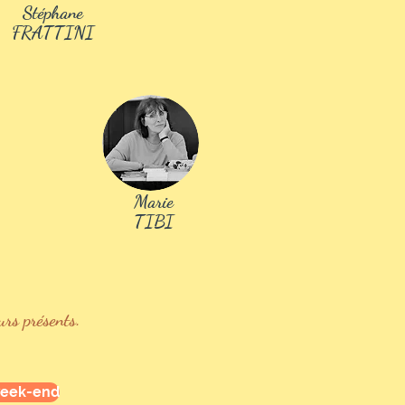
Stéphane
inscription
FRATTINI
Marie
TIBI
eurs présents.
 week-end