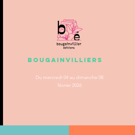
bougainvilliers
Du mercredi 04
au dimanche 08
février 2026
du vendredi 15 au
mercredi 20 mars 2024