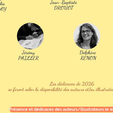
Jean-Baptiste
ika
tion
Fiche d'
DROUOT
AY
Consulter les tarifs
Jérémy
Delphine
PAILLER
RENON
Les dédicaces de 2026
se feront selon la disponibilité des auteurs et/ou illustrat
Présence et dédicaces des auteurs/illustrateurs le