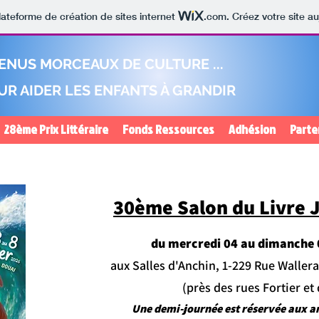
lateforme de création de sites internet
.com
. Créez votre site au
ENUS MORCEAUX DE CULTURE ...
POUR AIDER LES ENFANTS À GRANDIR
28ème Prix Littéraire
Fonds Ressources
Adhésion
Parte
30ème Salon du Livre 
du mercredi 04 au dimanche 
aux Salles d'Anchin, 1-229 Rue Walle
(près des rues Fortier et
Une demi-journée est réservée aux a